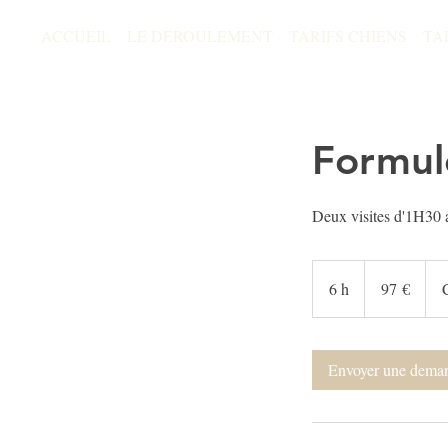
ACCUEIL
LE DEROULEMENT
TARIFS CHIENS
TA
Formul
Deux visites d'1H30 a
97
euros
6 h
6
97 €
h
Envoyer une dema