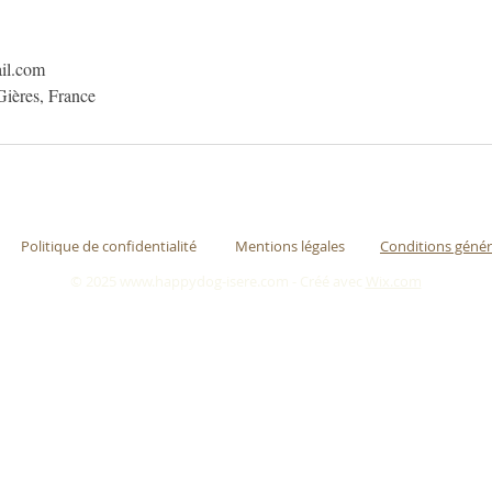
il.com
Gières, France
Politique de confidentialité
Mentions légales
Conditions génér
© 2025
www.happydog-isere.com
- Créé avec
Wix.com