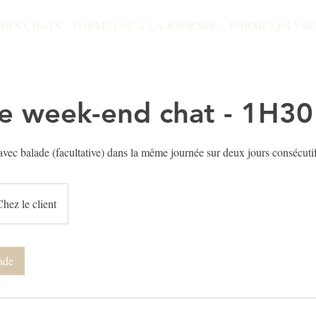
RIFS CHATS
FORMULES A LA JOURNEE
FORMULES VA
e week-end chat - 1H30
vec balade (facultative) dans la même journée sur deux jours consécuti
Chez le client
nde