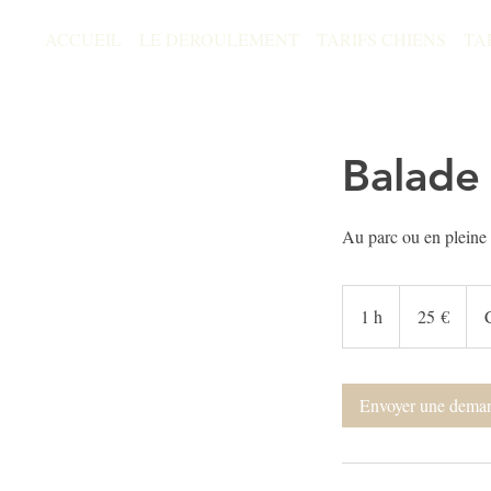
ACCUEIL
LE DEROULEMENT
TARIFS CHIENS
TA
Balade 
Au parc ou en pleine
25
euros
1 h
1
25 €
Envoyer une dema