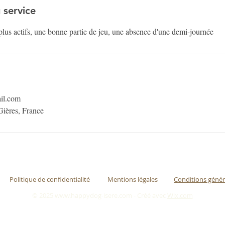
 service
 plus actifs, une bonne partie de jeu, une absence d'une demi-journée
il.com
Gières, France
Politique de confidentialité
Mentions légales
Conditions génér
© 2025
www.happydog-isere.com
- Créé avec
Wix.com