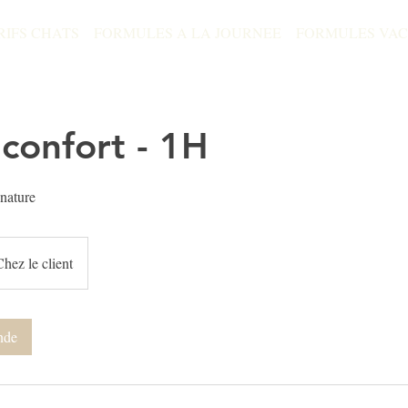
RIFS CHATS
FORMULES A LA JOURNEE
FORMULES VA
confort - 1H
 nature
Chez le client
nde