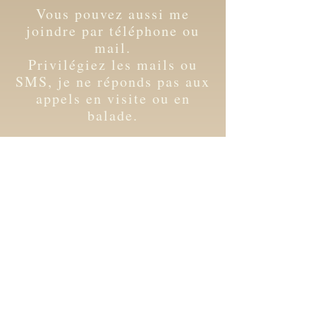
Vous pouvez aussi me
joindre par téléphone ou
mail.
Privilégiez les mails ou
SMS, je ne réponds pas aux
appels en visite ou en
balade.
Juliette PEYRE
06 40 46 38 19
happydog-isere@gmail.com
Retrouvez toute l’actualité
d'HappyDog
sur Facebook et