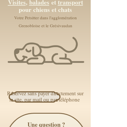
Visites
,
balades
et
transport
pour chiens et chats
Votre Petsitter dans l'agglomération
Grenobloise et le Grésivaudan
Réservez sans payer directement sur
le site, par mail ou par téléphone
Une question ?